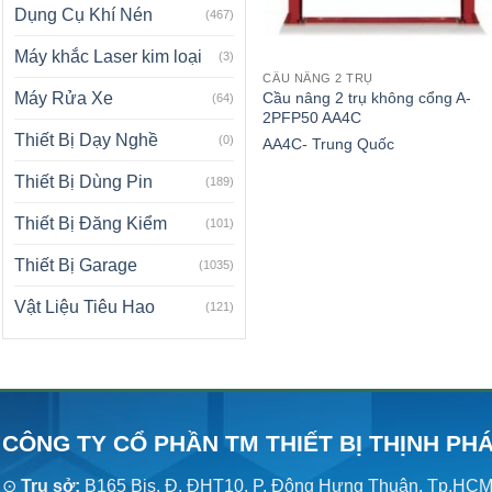
Dụng Cụ Khí Nén
(467)
Máy khắc Laser kim loại
(3)
CẦU NÂNG 2 TRỤ
Cầu nâng 2 trụ không cổng A-
Máy Rửa Xe
(64)
2PFP50 AA4C
Thiết Bị Dạy Nghề
(0)
AA4C- Trung Quốc
Thiết Bị Dùng Pin
(189)
Thiết Bị Đăng Kiểm
(101)
Thiết Bị Garage
(1035)
Vật Liệu Tiêu Hao
(121)
CÔNG TY CỔ PHẦN TM THIẾT BỊ THỊNH PH
⊙
Trụ sở:
B165 Bis, Đ. ĐHT10, P. Đông Hưng Thuận, Tp.HC