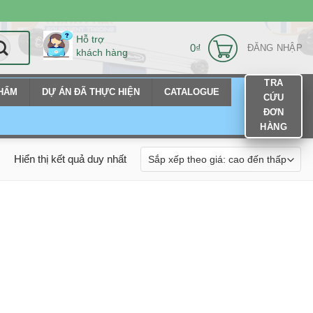
Hỗ trợ
0
₫
ĐĂNG NHẬP
khách hàng
TRA
PHẨM
DỰ ÁN ĐÃ THỰC HIỆN
CATALOGUE
CỨU
ĐƠN
HÀNG
Hiển thị kết quả duy nhất