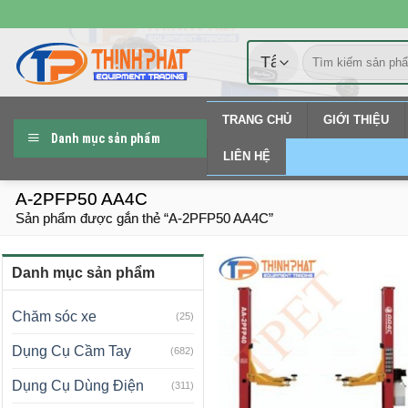
Chuyển
đến
Tìm
nội
kiếm:
dung
TRANG CHỦ
GIỚI THIỆU
Danh mục sản phẩm
LIÊN HỆ
A-2PFP50 AA4C
Sản phẩm được gắn thẻ “A-2PFP50 AA4C”
Danh mục sản phẩm
Chăm sóc xe
(25)
Dụng Cụ Cầm Tay
(682)
Dụng Cụ Dùng Điện
(311)