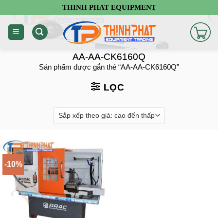
Chuyển
THINH PHAT EQUIPMENT
đến
nội
dung
AA-AA-CK6160Q
Sản phẩm được gắn thẻ “AA-AA-CK6160Q”
LỌC
-10%