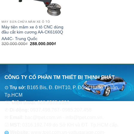
MÁY SỬA CHỮA MÂM XE Ô TÔ
Máy tiện mâm xe ô tô CNC dùng
đầu cắt kim cương AA-CK6160Q
AA4C- Trung Quốc
Giá
Giá
320.000.000
₫
288.000.000
₫
gốc
hiện
là:
tại
320.000.000₫.
là:
288.000.000₫.
CÔNG TY CỔ PHẦN TM THIẾT BỊ THỊNH PHÁT
⊙
Trụ sở:
B165 Bis, Đ. ĐHT10, P. Đông Hưng Thuận,
Tp.HCM
☏
Điện thoại:
028.3535.1596
✆
Di động:
0937.498.767- 0985.207.458
✉
Email:
bac@tpet.com.vn - info@tpet.com.vn.
☑
MST:
0316.192.749 do Sở KH và ĐT Tp.HCM cấp.
Website:
www
.
tpet.com.vn-vattugarage.com-