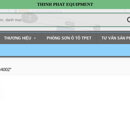
THINH PHAT EQUIPMENT
THƯƠNG HIỆU
PHÒNG SƠN Ô TÔ TPET
TƯ VẤN SẢN 
44002”