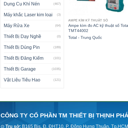
Dụng Cụ Khí Nén
(467)
Máy khắc Laser kim loại
(3)
AMPE KÌM KỸ THUẬT SỐ
Ampe kìm đo AC kỹ thuật số Tota
Máy Rửa Xe
(64)
TMT44002
Thiết Bị Dạy Nghề
(0)
Total - Trung Quốc
Thiết Bị Dùng Pin
(189)
Thiết Bị Đăng Kiểm
(101)
Thiết Bị Garage
(1035)
Vật Liệu Tiêu Hao
(121)
CÔNG TY CỔ PHẦN TM THIẾT BỊ THỊNH PH
⊙
Trụ sở:
B165 Bis, Đ. ĐHT10, P. Đông Hưng Thuận, Tp.HC