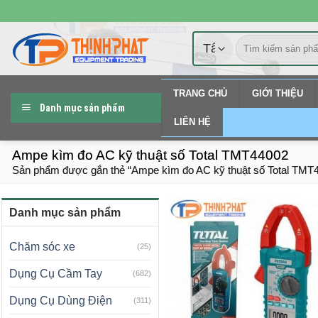
Chuyển
đến
Tìm
nội
kiếm:
dung
TRANG CHỦ
GIỚI THIỆU
Danh mục sản phẩm
LIÊN HỆ
Ampe kìm đo AC kỹ thuật số Total TMT44002
Sản phẩm được gắn thẻ “Ampe kìm đo AC kỹ thuật số Total TMT
Danh mục sản phẩm
Chăm sóc xe
(25)
Dụng Cụ Cầm Tay
(682)
Dụng Cụ Dùng Điện
(311)