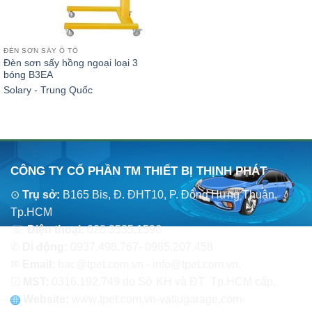
ĐÈN SƠN SẤY Ô TÔ
Đèn sơn sấy hồng ngoại loại 3
bóng B3EA
Solary - Trung Quốc
CÔNG TY CỔ PHẦN TM THIẾT BỊ THỊNH PHÁT
⊙
Trụ sở:
B165 Bis, Đ. ĐHT10, P. Đông Hưng Thuận,
Tp.HCM
☏
Điện thoại:
028.3535.1596
✆
Di động:
0937.498.767- 0985.207.458
✉
Email:
bac@tpet.com.vn - info@tpet.com.vn.
☑
MST:
0316.192.749 do Sở KH và ĐT Tp.HCM cấp.
Website:
www
.
tpet.com.vn-vattugarage.com-