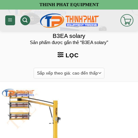
Chuyển
THINH PHAT EQUIPMENT
đến
nội
dung
B3EA solary
Sản phẩm được gắn thẻ “B3EA solary”
LỌC