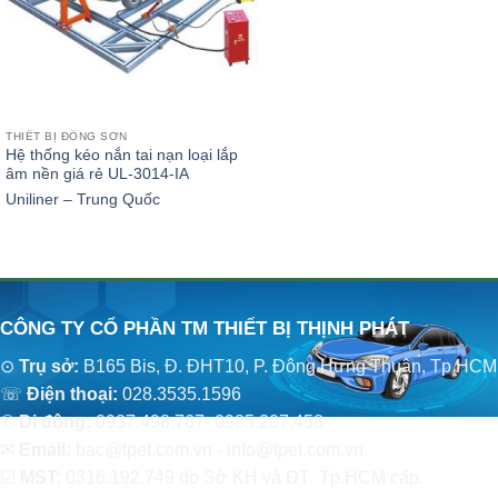
THIẾT BỊ ĐỒNG SƠN
Hệ thống kéo nắn tai nạn loại lắp
âm nền giá rẻ UL-3014-IA
Uniliner – Trung Quốc
CÔNG TY CỔ PHẦN TM THIẾT BỊ THỊNH PHÁT
⊙
Trụ sở:
B165 Bis, Đ. ĐHT10, P. Đông Hưng Thuận, Tp.HCM
☏
Điện thoại:
028.3535.1596
✆
Di động:
0937.498.767- 0985.207.458
✉
Email:
bac@tpet.com.vn - info@tpet.com.vn.
☑
MST:
0316.192.749 do Sở KH và ĐT Tp.HCM cấp.