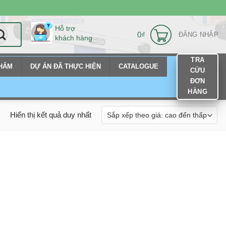
Hỗ trợ
0
₫
ĐĂNG NHẬP
khách hàng
TRA
PHẨM
DỰ ÁN ĐÃ THỰC HIỆN
CATALOGUE
CỨU
ĐƠN
HÀNG
Hiển thị kết quả duy nhất