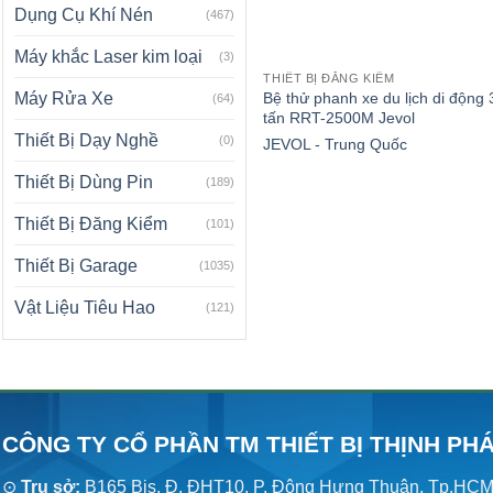
Dụng Cụ Khí Nén
(467)
Máy khắc Laser kim loại
(3)
THIẾT BỊ ĐĂNG KIỂM
Bệ thử phanh xe du lịch di động 
Máy Rửa Xe
(64)
tấn RRT-2500M Jevol
Thiết Bị Dạy Nghề
(0)
JEVOL - Trung Quốc
Thiết Bị Dùng Pin
(189)
Thiết Bị Đăng Kiểm
(101)
Thiết Bị Garage
(1035)
Vật Liệu Tiêu Hao
(121)
CÔNG TY CỔ PHẦN TM THIẾT BỊ THỊNH PH
⊙
Trụ sở:
B165 Bis, Đ. ĐHT10, P. Đông Hưng Thuận, Tp.HC