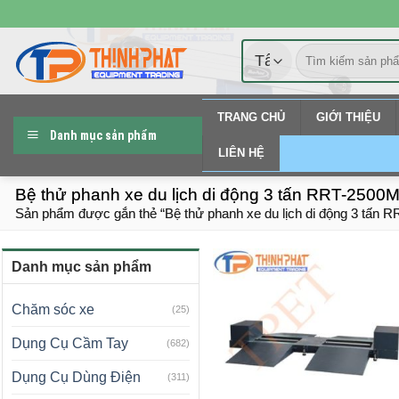
Chuyển
đến
Tìm
nội
kiếm:
dung
TRANG CHỦ
GIỚI THIỆU
Danh mục sản phẩm
LIÊN HỆ
Bệ thử phanh xe du lịch di động 3 tấn RRT-2500M
Sản phẩm được gắn thẻ “Bệ thử phanh xe du lịch di động 3 tấn 
Danh mục sản phẩm
Chăm sóc xe
(25)
Dụng Cụ Cầm Tay
(682)
Dụng Cụ Dùng Điện
(311)