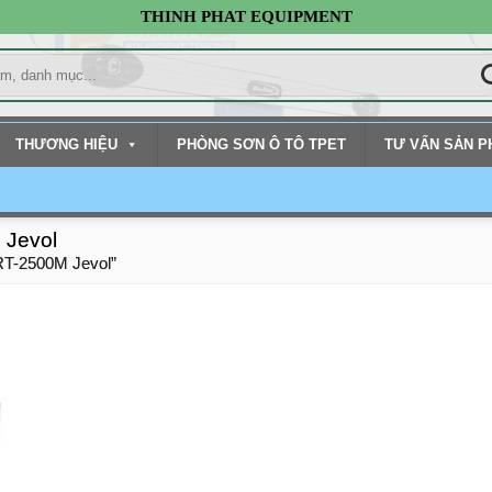
THINH PHAT EQUIPMENT
THƯƠNG HIỆU
PHÒNG SƠN Ô TÔ TPET
TƯ VẤN SẢN 
 Jevol
RRT-2500M Jevol”