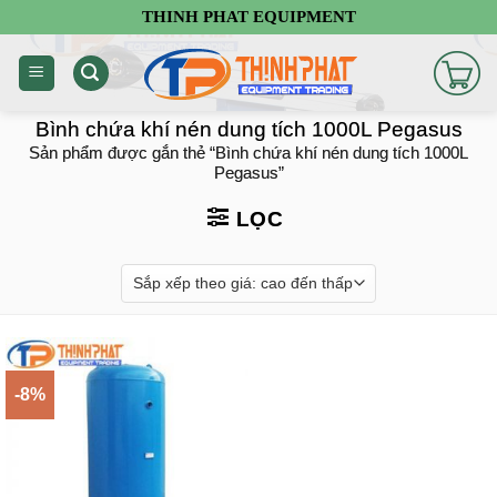
Chuyển
THINH PHAT EQUIPMENT
đến
nội
dung
Bình chứa khí nén dung tích 1000L Pegasus
Sản phẩm được gắn thẻ “Bình chứa khí nén dung tích 1000L
Pegasus”
LỌC
-8%