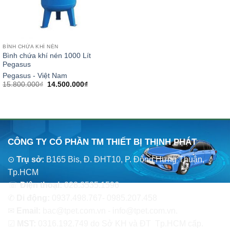
BÍNH CHỨA KHÍ NÉN
Bình chứa khí nén 1000 Lít
Pegasus
Pegasus - Việt Nam
Giá
Giá
15.800.000
₫
14.500.000
₫
gốc
hiện
là:
tại
15.800.000₫.
là:
14.500.000₫.
CÔNG TY CỔ PHẦN TM THIẾT BỊ THỊNH PHÁT
⊙
Trụ sở:
B165 Bis, Đ. ĐHT10, P. Đông Hưng Thuận,
Tp.HCM
☏
Điện thoại:
028.3535.1596
✆
Di động:
0937.498.767- 0985.207.458
✉
Email:
bac@tpet.com.vn - info@tpet.com.vn.
☑
MST:
0316.192.749 do Sở KH và ĐT Tp.HCM cấp.