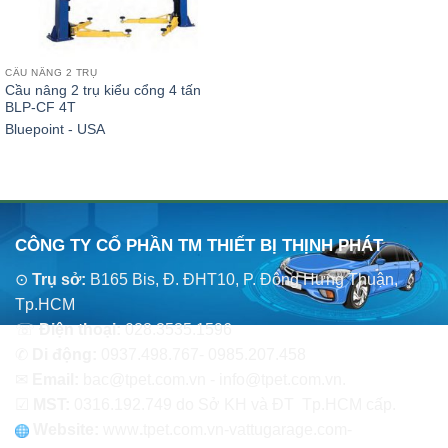
CẦU NÂNG 2 TRỤ
Cầu nâng 2 trụ kiểu cổng 4 tấn
BLP-CF 4T
Bluepoint - USA
CÔNG TY CỔ PHẦN TM THIẾT BỊ THỊNH PHÁT
⊙
Trụ sở:
B165 Bis, Đ. ĐHT10, P. Đông Hưng Thuận,
Tp.HCM
☏
Điện thoại:
028.3535.1596
✆
Di động:
0937.498.767- 0985.207.458
✉
Email:
bac@tpet.com.vn - info@tpet.com.vn.
☑
MST:
0316.192.749 do Sở KH và ĐT Tp.HCM cấp.
Website:
www
.
tpet.com.vn-vattugarage.com-