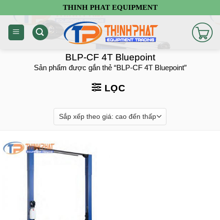
Chuyển
THINH PHAT EQUIPMENT
đến
nội
dung
BLP-CF 4T Bluepoint
Sản phẩm được gắn thẻ “BLP-CF 4T Bluepoint”
LỌC