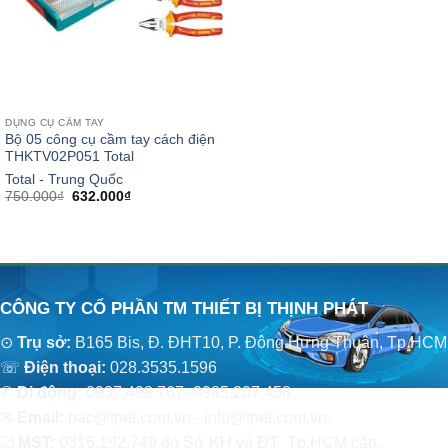
DỤNG CỤ CẦM TAY
Bộ 05 công cụ cầm tay cách điện
THKTV02P051 Total
Total - Trung Quốc
Giá
Giá
750.000
₫
632.000
₫
gốc
hiện
là:
tại
750.000₫.
là:
632.000₫.
CÔNG TY CỔ PHẦN TM THIẾT BỊ THỊNH PHÁT
⊙
Trụ sở:
B165 Bis, Đ. ĐHT10, P. Đông Hưng Thuận, Tp.HCM
☏
Điện thoại:
028.3535.1596
✆
Di động:
0937.498.767- 0985.207.458
✉
Email:
bac@tpet.com.vn - info@tpet.com.vn.
☑
MST:
0316.192.749 do Sở KH và ĐT Tp.HCM cấp.