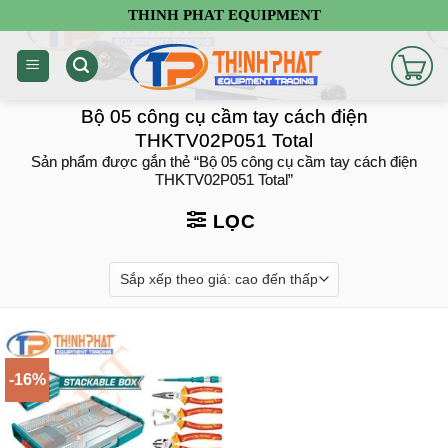
Chuyển
THINH PHAT EQUIPMENT
đến
nội
dung
Bộ 05 công cụ cầm tay cách điện
THKTV02P051 Total
Sản phẩm được gắn thẻ “Bộ 05 công cụ cầm tay cách điện
THKTV02P051 Total”
LỌC
-16%