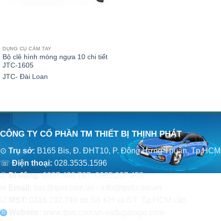
DỤNG CỤ CẦM TAY
Bộ clê hình móng ngựa 10 chi tiết
JTC-1605
JTC- Đài Loan
CÔNG TY CỔ PHẦN TM THIẾT BỊ THỊNH PHÁT
⊙
Trụ sở:
B165 Bis, Đ. ĐHT10, P. Đông Hưng Thuận, Tp.HCM
☏
Điện thoại:
028.3535.1596
✆
Di động:
0937.498.767- 0985.207.458
✉
Email:
bac@tpet.com.vn - info@tpet.com.vn.
☑
MST:
0316.192.749 do Sở KH và ĐT Tp.HCM cấp.
Website:
www
.
tpet.com.vn-vattugarage.com-