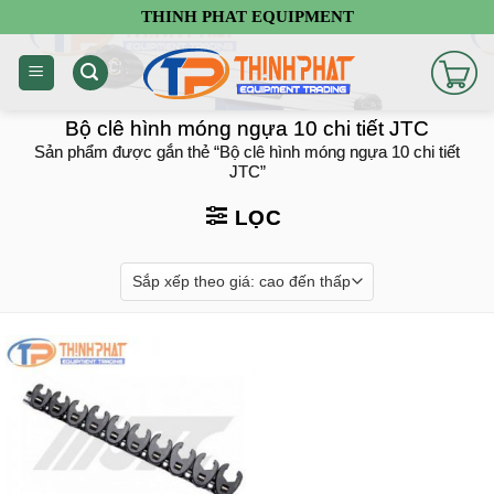
Chuyển
THINH PHAT EQUIPMENT
đến
nội
dung
Bộ clê hình móng ngựa 10 chi tiết JTC
Sản phẩm được gắn thẻ “Bộ clê hình móng ngựa 10 chi tiết
JTC”
LỌC