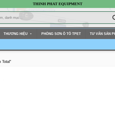
THINH PHAT EQUIPMENT
THƯƠNG HIỆU
PHÒNG SƠN Ô TÔ TPET
TƯ VẤN SẢN 
 Total”