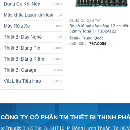
Dụng Cụ Khí Nén
(467)
Máy khắc Laser kim loại
(3)
DỤNG CỤ CẦM TAY
Bộ cờ lê hai đầu vòng 12 chi tiết 
Máy Rửa Xe
(64)
32mm Total THT1024121
Thiết Bị Dạy Nghề
(0)
Total - Trung Quốc
Giá
Giá
850.000
₫
767.000
₫
gốc
hiện
Thiết Bị Dùng Pin
(189)
là:
tại
850.000₫.
là:
Thiết Bị Đăng Kiểm
767.000₫.
(101)
Thiết Bị Garage
(1035)
Vật Liệu Tiêu Hao
(121)
CÔNG TY CỔ PHẦN TM THIẾT BỊ THỊNH PH
⊙
Trụ sở:
B165 Bis, Đ. ĐHT10, P. Đông Hưng Thuận, Tp.HC