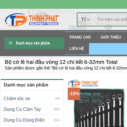
Chuyển
đến
Tìm
nội
kiếm:
dung
TRANG CHỦ
GIỚI THIỆU
Danh mục sản phẩm
LIÊN HỆ
Bộ cờ lê hai đầu vòng 12 chi tiết 6-32mm Total
Sản phẩm được gắn thẻ “Bộ cờ lê hai đầu vòng 12 chi tiết 6-32mm
Danh mục sản phẩm
-10%
Chăm sóc xe
(25)
Dụng Cụ Cầm Tay
(682)
Dụng Cụ Dùng Điện
(311)