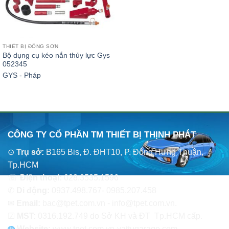
THIẾT BỊ ĐỒNG SƠN
Bộ dụng cụ kéo nắn thủy lực Gys
052345
GYS - Pháp
CÔNG TY CỔ PHẦN TM THIẾT BỊ THỊNH PHÁT
⊙
Trụ sở:
B165 Bis, Đ. ĐHT10, P. Đông Hưng Thuận,
Tp.HCM
☏
Điện thoại:
028.3535.1596
✆
Di động:
0937.498.767- 0985.207.458
✉
Email:
bac@tpet.com.vn - info@tpet.com.vn.
☑
MST:
0316.192.749 do Sở KH và ĐT Tp.HCM cấp.
Website:
www
.
tpet.com.vn-vattugarage.com-