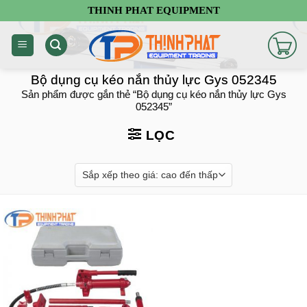
Chuyển
THINH PHAT EQUIPMENT
đến
nội
dung
Bộ dụng cụ kéo nắn thủy lực Gys 052345
Sản phẩm được gắn thẻ “Bộ dụng cụ kéo nắn thủy lực Gys
052345”
LỌC