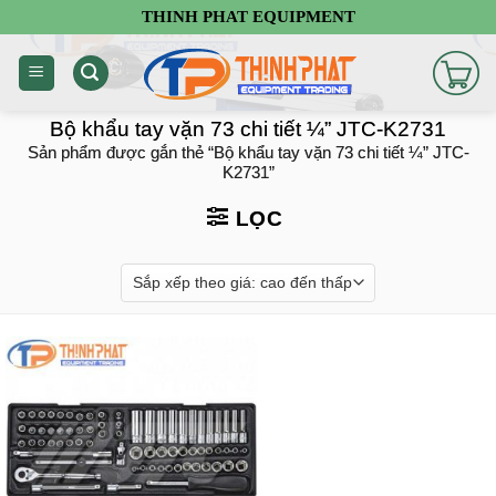
Chuyển
THINH PHAT EQUIPMENT
đến
nội
dung
Bộ khẩu tay vặn 73 chi tiết ¼” JTC-K2731
Sản phẩm được gắn thẻ “Bộ khẩu tay vặn 73 chi tiết ¼” JTC-
K2731”
LỌC