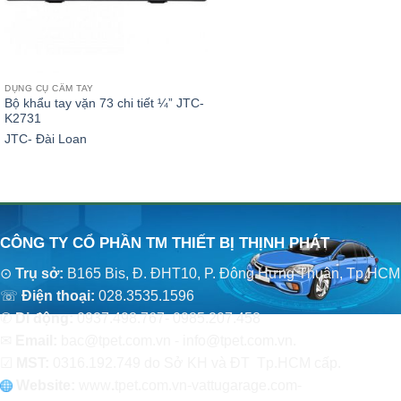
DỤNG CỤ CẦM TAY
Bộ khẩu tay vặn 73 chi tiết ¼” JTC-
K2731
JTC- Đài Loan
CÔNG TY CỔ PHẦN TM THIẾT BỊ THỊNH PHÁT
⊙
Trụ sở:
B165 Bis, Đ. ĐHT10, P. Đông Hưng Thuận, Tp.HCM
☏
Điện thoại:
028.3535.1596
✆
Di động:
0937.498.767- 0985.207.458
✉
Email:
bac@tpet.com.vn - info@tpet.com.vn.
☑
MST:
0316.192.749 do Sở KH và ĐT Tp.HCM cấp.
Website:
www
.
tpet.com.vn-vattugarage.com-