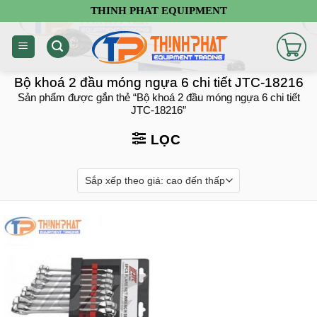
Chuyển
THINH PHAT EQUIPMENT
đến
nội
dung
Bộ khoá 2 đầu móng ngựa 6 chi tiết JTC-18216
Sản phẩm được gắn thẻ “Bộ khoá 2 đầu móng ngựa 6 chi tiết
JTC-18216”
LỌC