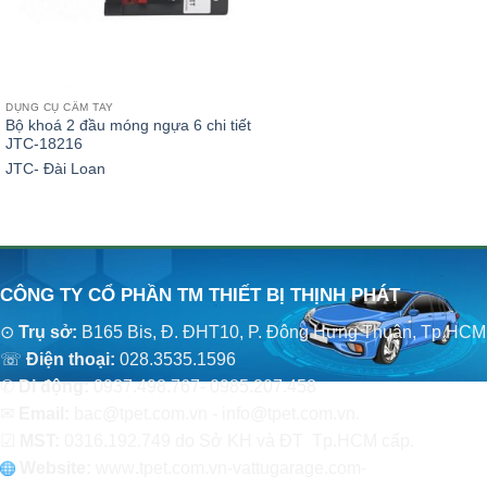
DỤNG CỤ CẦM TAY
Bộ khoá 2 đầu móng ngựa 6 chi tiết
JTC-18216
JTC- Đài Loan
CÔNG TY CỔ PHẦN TM THIẾT BỊ THỊNH PHÁT
⊙
Trụ sở:
B165 Bis, Đ. ĐHT10, P. Đông Hưng Thuận, Tp.HCM
☏
Điện thoại:
028.3535.1596
✆
Di động:
0937.498.767- 0985.207.458
✉
Email:
bac@tpet.com.vn - info@tpet.com.vn.
☑
MST:
0316.192.749 do Sở KH và ĐT Tp.HCM cấp.
Website:
www
.
tpet.com.vn-vattugarage.com-