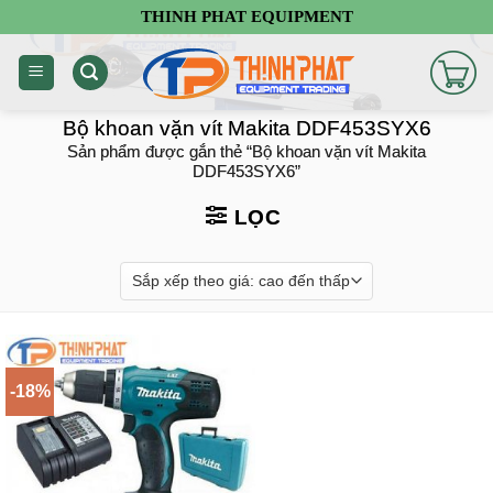
Chuyển
THINH PHAT EQUIPMENT
đến
nội
dung
Bộ khoan vặn vít Makita DDF453SYX6
Sản phẩm được gắn thẻ “Bộ khoan vặn vít Makita
DDF453SYX6”
LỌC
-18%