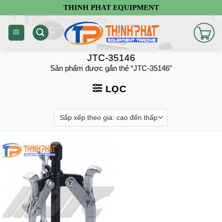
Chuyển
THINH PHAT EQUIPMENT
đến
nội
dung
JTC-35146
Sản phẩm được gắn thẻ “JTC-35146”
LỌC