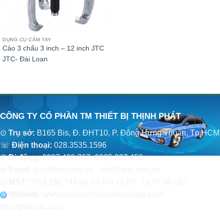
DỤNG CỤ CẦM TAY
Cảo 3 chấu 3 inch – 12 inch JTC
JTC- Đài Loan
CÔNG TY CỔ PHẦN TM THIẾT BỊ THỊNH PHÁT
⊙
Trụ sở:
B165 Bis, Đ. ĐHT10, P. Đông Hưng Thuận, Tp.HCM
☏
Điện thoại:
028.3535.1596
✆
Di động:
0937.498.767- 0985.207.458
✉
Email:
bac@tpet.com.vn - info@tpet.com.vn.
☑
MST:
0316.192.749 do Sở KH và ĐT Tp.HCM cấp.
Website:
www
.
tpet.com.vn-vattugarage.com-
phongsonoto.com.
CHÍNH SÁCH CHUNG