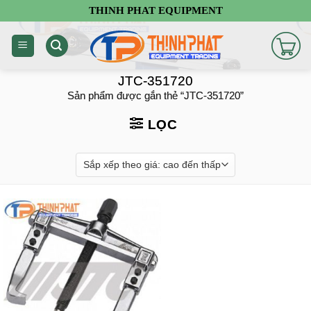
Chuyển
THINH PHAT EQUIPMENT
đến
nội
dung
JTC-351720
Sản phẩm được gắn thẻ “JTC-351720”
LỌC