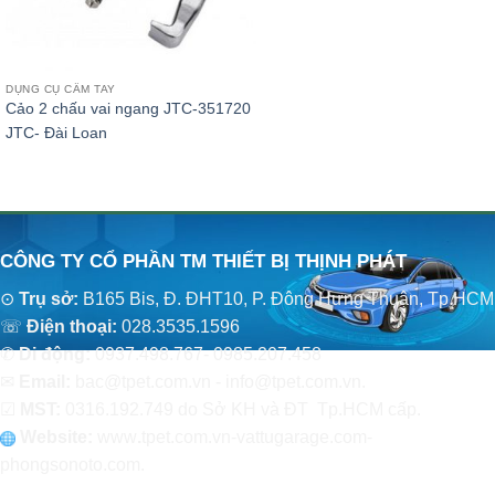
DỤNG CỤ CẦM TAY
Cảo 2 chấu vai ngang JTC-351720
JTC- Đài Loan
CÔNG TY CỔ PHẦN TM THIẾT BỊ THỊNH PHÁT
⊙
Trụ sở:
B165 Bis, Đ. ĐHT10, P. Đông Hưng Thuận, Tp.HCM
☏
Điện thoại:
028.3535.1596
✆
Di động:
0937.498.767- 0985.207.458
✉
Email:
bac@tpet.com.vn - info@tpet.com.vn.
☑
MST:
0316.192.749 do Sở KH và ĐT Tp.HCM cấp.
Website:
www
.
tpet.com.vn-vattugarage.com-
phongsonoto.com.
CHÍNH SÁCH CHUNG