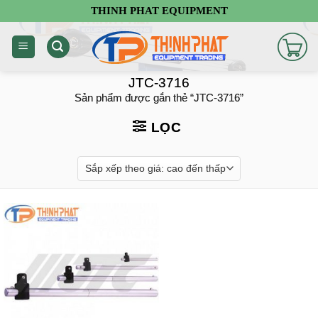
Chuyển
THINH PHAT EQUIPMENT
đến
nội
dung
JTC-3716
Sản phẩm được gắn thẻ “JTC-3716”
LỌC