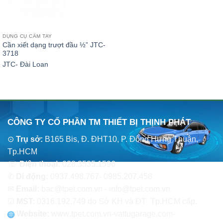
DỤNG CỤ CẦM TAY
Cần xiết dạng trượt đầu ½” JTC-
3718
JTC- Đài Loan
CÔNG TY CỔ PHẦN TM THIẾT BỊ THỊNH PHÁT
⊙
Trụ sở:
B165 Bis, Đ. ĐHT10, P. Đông Hưng Thuận,
Tp.HCM
☏
Điện thoại:
028.3535.1596
✆
Di động:
0937.498.767- 0985.207.458
✉
Email:
bac@tpet.com.vn - info@tpet.com.vn.
☑
MST:
0316.192.749 do Sở KH và ĐT Tp.HCM cấp.
Website:
www
.
tpet.com.vn-vattugarage.com-