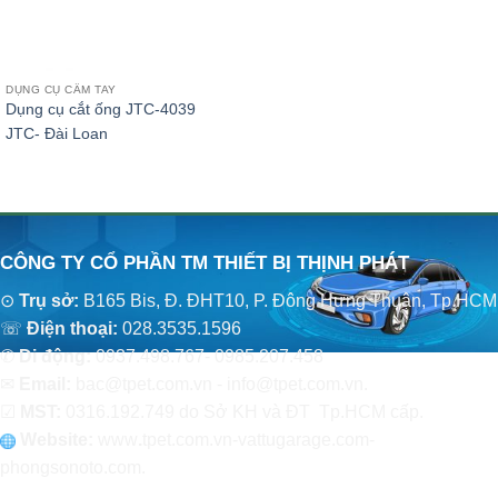
DỤNG CỤ CẦM TAY
Dụng cụ cắt ống JTC-4039
JTC- Đài Loan
CÔNG TY CỔ PHẦN TM THIẾT BỊ THỊNH PHÁT
⊙
Trụ sở:
B165 Bis, Đ. ĐHT10, P. Đông Hưng Thuận, Tp.HCM
☏
Điện thoại:
028.3535.1596
✆
Di động:
0937.498.767- 0985.207.458
✉
Email:
bac@tpet.com.vn - info@tpet.com.vn.
☑
MST:
0316.192.749 do Sở KH và ĐT Tp.HCM cấp.
Website:
www
.
tpet.com.vn-vattugarage.com-
phongsonoto.com.
CHÍNH SÁCH CHUNG