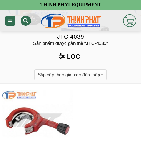
Chuyển
THINH PHAT EQUIPMENT
đến
nội
dung
JTC-4039
Sản phẩm được gắn thẻ “JTC-4039”
LỌC