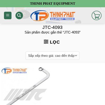
Chuyển
THINH PHAT EQUIPMENT
đến
nội
dung
JTC-4093
Sản phẩm được gắn thẻ “JTC-4093”
LỌC