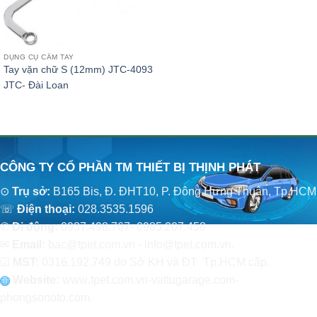
DỤNG CỤ CẦM TAY
Tay vặn chữ S (12mm) JTC-4093
JTC- Đài Loan
CÔNG TY CỔ PHẦN TM THIẾT BỊ THỊNH PHÁT
⊙
Trụ sở:
B165 Bis, Đ. ĐHT10, P. Đông Hưng Thuận, Tp.HCM
☏
Điện thoại:
028.3535.1596
✆
Di động:
0937.498.767- 0985.207.458
✉
Email:
bac@tpet.com.vn - info@tpet.com.vn.
☑
MST:
0316.192.749 do Sở KH và ĐT Tp.HCM cấp.
Website:
www
.
tpet.com.vn-vattugarage.com-
phongsonoto.com.
CHÍNH SÁCH CHUNG