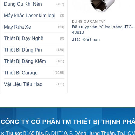
Dụng Cụ Khí Nén
(467)
Máy khắc Laser kim loại
(3)
DỤNG CỤ CẦM TAY
Đầu tuýp vặn ½” loại trắng JTC-
Máy Rửa Xe
(64)
43810
Thiết Bị Dạy Nghề
(0)
JTC- Đài Loan
Thiết Bị Dùng Pin
(189)
Thiết Bị Đăng Kiểm
(101)
Thiết Bị Garage
(1035)
Vật Liệu Tiêu Hao
(121)
CÔNG TY CỔ PHẦN TM THIẾT BỊ THỊNH PH
⊙
Trụ sở:
B165 Bis, Đ. ĐHT10, P. Đông Hưng Thuận, Tp.HC