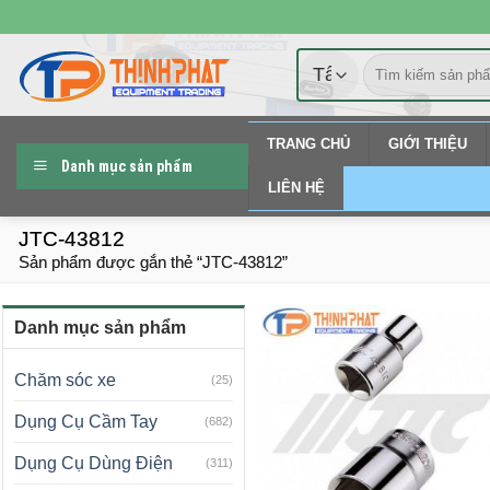
Chuyển
đến
Tìm
nội
kiếm:
dung
TRANG CHỦ
GIỚI THIỆU
Danh mục sản phẩm
LIÊN HỆ
JTC-43812
Sản phẩm được gắn thẻ “JTC-43812”
Danh mục sản phẩm
Chăm sóc xe
(25)
Dụng Cụ Cầm Tay
(682)
Dụng Cụ Dùng Điện
(311)