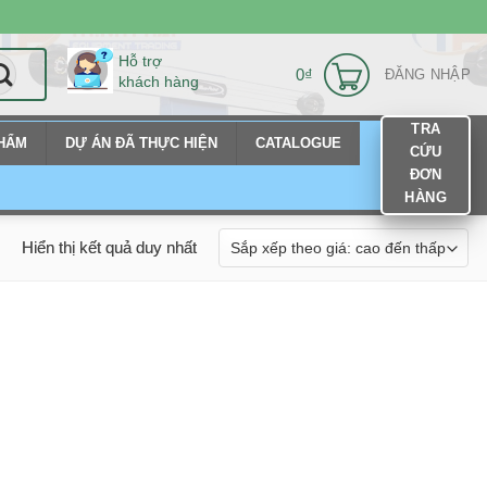
Hỗ trợ
0
₫
ĐĂNG NHẬP
khách hàng
TRA
PHẨM
DỰ ÁN ĐÃ THỰC HIỆN
CATALOGUE
CỨU
ĐƠN
HÀNG
Hiển thị kết quả duy nhất