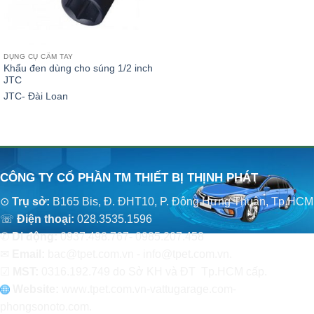
DỤNG CỤ CẦM TAY
Khẩu đen dùng cho súng 1/2 inch
JTC
JTC- Đài Loan
CÔNG TY CỔ PHẦN TM THIẾT BỊ THỊNH PHÁT
⊙
Trụ sở:
B165 Bis, Đ. ĐHT10, P. Đông Hưng Thuận, Tp.HCM
☏
Điện thoại:
028.3535.1596
✆
Di động:
0937.498.767- 0985.207.458
✉
Email:
bac@tpet.com.vn - info@tpet.com.vn.
☑
MST:
0316.192.749 do Sở KH và ĐT Tp.HCM cấp.
Website:
www
.
tpet.com.vn-vattugarage.com-
phongsonoto.com.