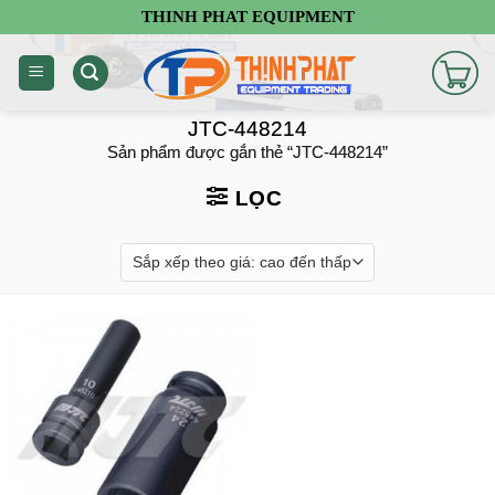
Chuyển
THINH PHAT EQUIPMENT
đến
nội
dung
JTC-448214
Sản phẩm được gắn thẻ “JTC-448214”
LỌC