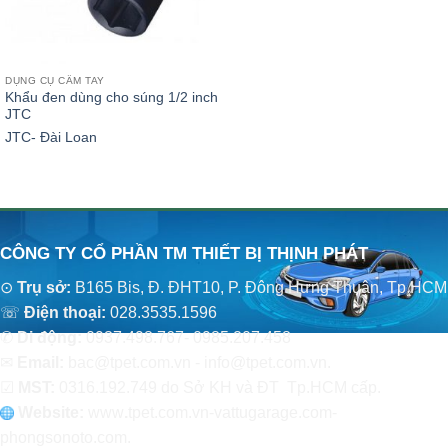
DỤNG CỤ CẦM TAY
Khẩu đen dùng cho súng 1/2 inch
JTC
JTC- Đài Loan
CÔNG TY CỔ PHẦN TM THIẾT BỊ THỊNH PHÁT
⊙
Trụ sở:
B165 Bis, Đ. ĐHT10, P. Đông Hưng Thuận, Tp.HCM
☏
Điện thoại:
028.3535.1596
✆
Di động:
0937.498.767- 0985.207.458
✉
Email:
bac@tpet.com.vn - info@tpet.com.vn.
☑
MST:
0316.192.749 do Sở KH và ĐT Tp.HCM cấp.
Website:
www
.
tpet.com.vn-vattugarage.com-
phongsonoto.com.