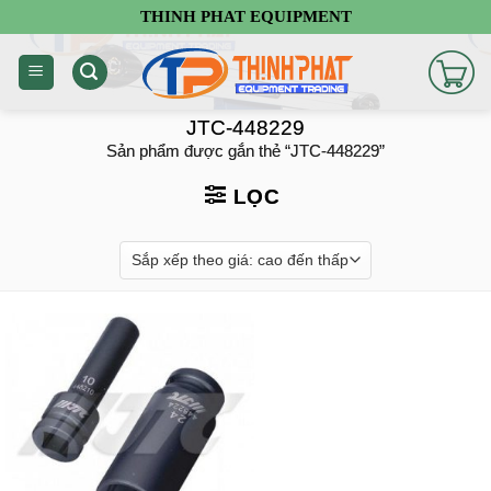
Chuyển
THINH PHAT EQUIPMENT
đến
nội
dung
JTC-448229
Sản phẩm được gắn thẻ “JTC-448229”
LỌC