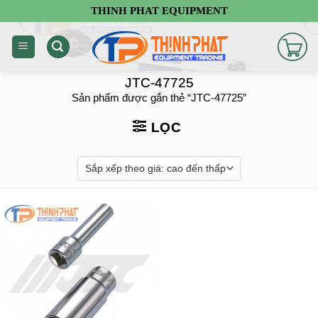
Chuyển
THINH PHAT EQUIPMENT
đến
nội
dung
JTC-47725
Sản phẩm được gắn thẻ “JTC-47725”
LỌC