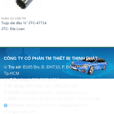
DỤNG CỤ CẦM TAY
Tuýp dài đầu ½” JTC-47714
JTC- Đài Loan
CÔNG TY CỔ PHẦN TM THIẾT BỊ THỊNH PHÁT
⊙
Trụ sở:
B165 Bis, Đ. ĐHT10, P. Đông Hưng Thuận,
Tp.HCM
☏
Điện thoại:
028.3535.1596
✆
Di động:
0937.498.767- 0985.207.458
✉
Email:
bac@tpet.com.vn - info@tpet.com.vn.
☑
MST:
0316.192.749 do Sở KH và ĐT Tp.HCM cấp.
Website:
www
.
tpet.com.vn-vattugarage.com-
phongsonoto.com.