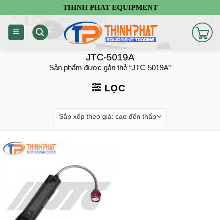
Chuyển
THINH PHAT EQUIPMENT
đến
nội
dung
JTC-5019A
Sản phẩm được gắn thẻ “JTC-5019A”
LỌC