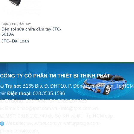
DỤNG CỤ CẦM TAY
Đèn soi sửa chữa cầm tay JTC-
5019A
JTC- Đài Loan
CÔNG TY CỔ PHẦN TM THIẾT BỊ THỊNH PHÁT
⊙
Trụ sở:
B165 Bis, Đ. ĐHT10, P. Đông Hưng Thuận, Tp.HCM
☏
Điện thoại:
028.3535.1596
✆
Di động:
0937.498.767- 0985.207.458
✉
Email:
bac@tpet.com.vn - info@tpet.com.vn.
☑
MST:
0316.192.749 do Sở KH và ĐT Tp.HCM cấp.
Website:
www
.
tpet.com.vn-vattugarage.com-
phongsonoto.com.