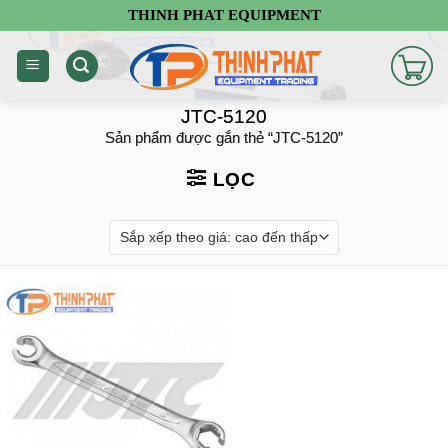
Chuyển
THINH PHAT EQUIPMENT
đến
nội
dung
JTC-5120
Sản phẩm được gắn thẻ “JTC-5120”
LỌC