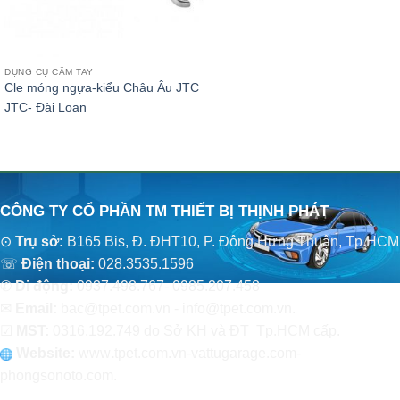
DỤNG CỤ CẦM TAY
Cle móng ngựa-kiểu Châu Âu JTC
JTC- Đài Loan
CÔNG TY CỔ PHẦN TM THIẾT BỊ THỊNH PHÁT
⊙
Trụ sở:
B165 Bis, Đ. ĐHT10, P. Đông Hưng Thuận, Tp.HCM
☏
Điện thoại:
028.3535.1596
✆
Di động:
0937.498.767- 0985.207.458
✉
Email:
bac@tpet.com.vn - info@tpet.com.vn.
☑
MST:
0316.192.749 do Sở KH và ĐT Tp.HCM cấp.
Website:
www
.
tpet.com.vn-vattugarage.com-
phongsonoto.com.
CHÍNH SÁCH CHUNG