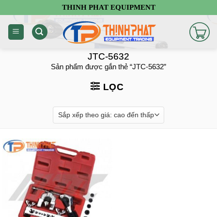
Chuyển
THINH PHAT EQUIPMENT
đến
nội
dung
JTC-5632
Sản phẩm được gắn thẻ “JTC-5632”
LỌC