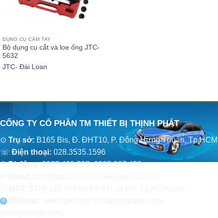
DỤNG CỤ CẦM TAY
Bộ dụng cụ cắt và loe ống JTC-
5632
JTC- Đài Loan
CÔNG TY CỔ PHẦN TM THIẾT BỊ THỊNH PHÁT
⊙
Trụ sở:
B165 Bis, Đ. ĐHT10, P. Đông Hưng Thuận, Tp.HCM
☏
Điện thoại:
028.3535.1596
✆
Di động:
0937.498.767- 0985.207.458
✉
Email:
bac@tpet.com.vn - info@tpet.com.vn.
☑
MST:
0316.192.749 do Sở KH và ĐT Tp.HCM cấp.
Website:
www
.
tpet.com.vn-vattugarage.com-
phongsonoto.com.