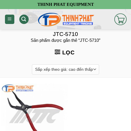
Chuyển
THINH PHAT EQUIPMENT
đến
nội
dung
JTC-5710
Sản phẩm được gắn thẻ “JTC-5710”
LỌC