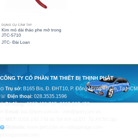
DỤNG CỤ CẦM TAY
Kìm mỏ dài tháo phe mở trong
JTC-5710
JTC- Đài Loan
CÔNG TY CỔ PHẦN TM THIẾT BỊ THỊNH PHÁT
⊙
Trụ sở:
B165 Bis, Đ. ĐHT10, P. Đông Hưng Thuận, Tp.HCM
☏
Điện thoại:
028.3535.1596
✆
Di động:
0937.498.767- 0985.207.458
✉
Email:
bac@tpet.com.vn - info@tpet.com.vn.
☑
MST:
0316.192.749 do Sở KH và ĐT Tp.HCM cấp.
Website:
www
.
tpet.com.vn-vattugarage.com-
phongsonoto.com.