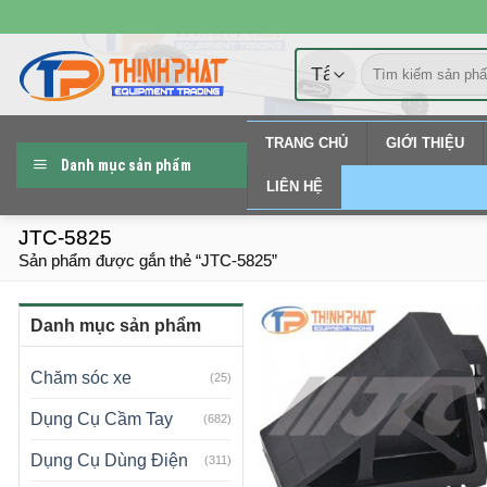
Chuyển
đến
Tìm
nội
kiếm:
dung
TRANG CHỦ
GIỚI THIỆU
Danh mục sản phẩm
LIÊN HỆ
JTC-5825
Sản phẩm được gắn thẻ “JTC-5825”
Danh mục sản phẩm
Chăm sóc xe
(25)
Dụng Cụ Cầm Tay
(682)
Dụng Cụ Dùng Điện
(311)