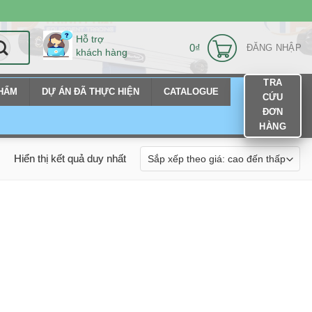
Hỗ trợ
0
₫
ĐĂNG NHẬP
khách hàng
TRA
PHẨM
DỰ ÁN ĐÃ THỰC HIỆN
CATALOGUE
CỨU
ĐƠN
HÀNG
Hiển thị kết quả duy nhất