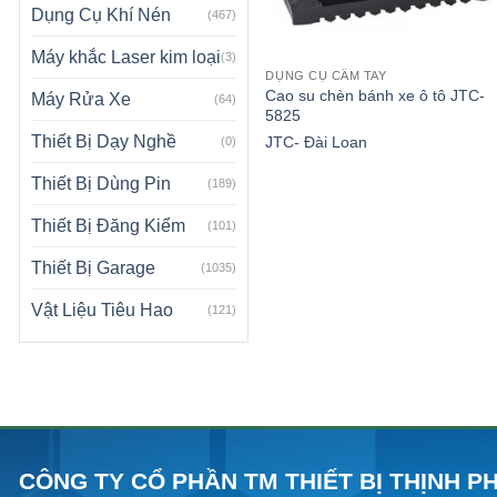
Dụng Cụ Khí Nén
(467)
Máy khắc Laser kim loại
(3)
DỤNG CỤ CẦM TAY
Cao su chèn bánh xe ô tô JTC-
Máy Rửa Xe
(64)
5825
Thiết Bị Dạy Nghề
JTC- Đài Loan
(0)
Thiết Bị Dùng Pin
(189)
Thiết Bị Đăng Kiểm
(101)
Thiết Bị Garage
(1035)
Vật Liệu Tiêu Hao
(121)
CÔNG TY CỔ PHẦN TM THIẾT BỊ THỊNH P