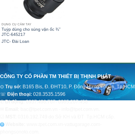
DỤNG CỤ CẦM TAY
Tuýp dùng cho súng vặn ốc ¾”
JTC-645217
JTC- Đài Loan
CÔNG TY CỔ PHẦN TM THIẾT BỊ THỊNH PHÁT
⊙
Trụ sở:
B165 Bis, Đ. ĐHT10, P. Đông Hưng Thuận, Tp.HCM
☏
Điện thoại:
028.3535.1596
✆
Di động:
0937.498.767- 0985.207.458
✉
Email:
bac@tpet.com.vn - info@tpet.com.vn.
☑
MST:
0316.192.749 do Sở KH và ĐT Tp.HCM cấp.
Website:
www
.
tpet.com.vn-vattugarage.com-
phongsonoto.com.