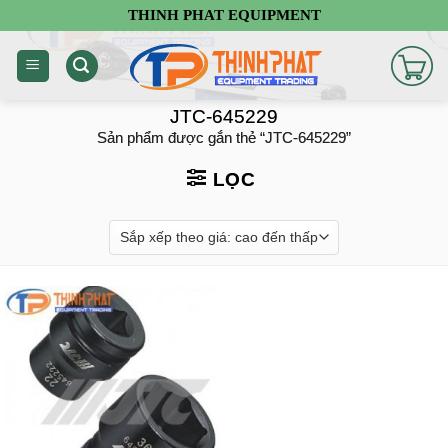
Chuyển
THINH PHAT EQUIPMENT
đến
nội
dung
JTC-645229
Sản phẩm được gắn thẻ “JTC-645229”
LỌC