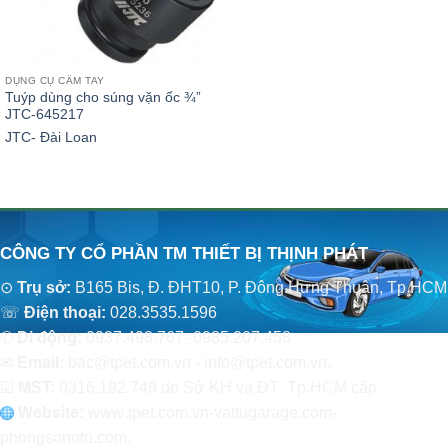
DỤNG CỤ CẦM TAY
Tuýp dùng cho súng vặn ốc ¾”
JTC-645217
JTC- Đài Loan
CÔNG TY CỔ PHẦN TM THIẾT BỊ THỊNH PHÁT
⊙
Trụ sở:
B165 Bis, Đ. ĐHT10, P. Đông Hưng Thuận, Tp.HCM
☏
Điện thoại:
028.3535.1596
✆
Di động:
0937.498.767- 0985.207.458
✉
Email:
bac@tpet.com.vn - info@tpet.com.vn.
☑
MST:
0316.192.749 do Sở KH và ĐT Tp.HCM cấp.
Website:
www
.
tpet.com.vn-vattugarage.com-
phongsonoto.com.