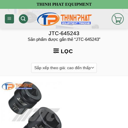
Chuyển
THINH PHAT EQUIPMENT
đến
nội
dung
JTC-645243
Sản phẩm được gắn thẻ “JTC-645243”
LỌC