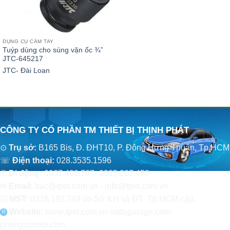
DỤNG CỤ CẦM TAY
Tuýp dùng cho súng vặn ốc ¾”
JTC-645217
JTC- Đài Loan
CÔNG TY CỔ PHẦN TM THIẾT BỊ THỊNH PHÁT
⊙
Trụ sở:
B165 Bis, Đ. ĐHT10, P. Đông Hưng Thuận, Tp.HCM
☏
Điện thoại:
028.3535.1596
✆
Di động:
0937.498.767- 0985.207.458
✉
Email:
bac@tpet.com.vn - info@tpet.com.vn.
☑
MST:
0316.192.749 do Sở KH và ĐT Tp.HCM cấp.
Website:
www
.
tpet.com.vn-vattugarage.com-
phongsonoto.com.