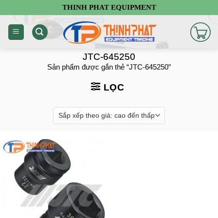
Chuyển
THINH PHAT EQUIPMENT
đến
nội
dung
JTC-645250
Sản phẩm được gắn thẻ “JTC-645250”
LỌC