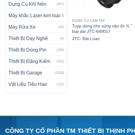
Dụng Cụ Khí Nén
(467)
Máy khắc Laser kim loại
(3)
DỤNG CỤ CẦM TAY
Tuýp dùng cho súng vặn ốc ¾ ”
Máy Rửa Xe
(64)
loại dài JTC-649017
Thiết Bị Dạy Nghề
JTC- Đài Loan
(0)
Thiết Bị Dùng Pin
(189)
Thiết Bị Đăng Kiểm
(101)
Thiết Bị Garage
(1035)
Vật Liệu Tiêu Hao
(121)
CÔNG TY CỔ PHẦN TM THIẾT BỊ THỊNH P