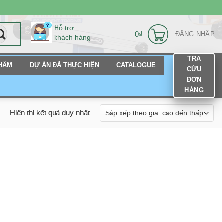
Hỗ trợ
0
₫
ĐĂNG NHẬP
khách hàng
TRA
PHẨM
DỰ ÁN ĐÃ THỰC HIỆN
CATALOGUE
CỨU
ĐƠN
HÀNG
Hiển thị kết quả duy nhất