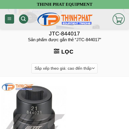
Chuyển
THINH PHAT EQUIPMENT
đến
nội
dung
JTC-844017
Sản phẩm được gắn thẻ “JTC-844017”
LỌC