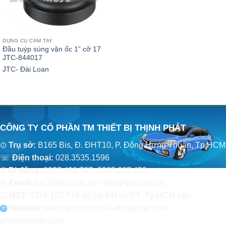
DỤNG CỤ CẦM TAY
Đầu tuýp súng vặn ốc 1” cỡ 17
JTC-844017
JTC- Đài Loan
CÔNG TY CỔ PHẦN TM THIẾT BỊ THỊNH PHÁT
⊙
Trụ sở:
B165 Bis, Đ. ĐHT10, P. Đông Hưng Thuận, Tp.HCM
☏
Điện thoại:
028.3535.1596
✆
Di động:
0937.498.767- 0985.207.458
✉
Email:
bac@tpet.com.vn - info@tpet.com.vn.
☑
MST:
0316.192.749 do Sở KH và ĐT Tp.HCM cấp.
Website:
www
.
tpet.com.vn-vattugarage.com-
phongsonoto.com.