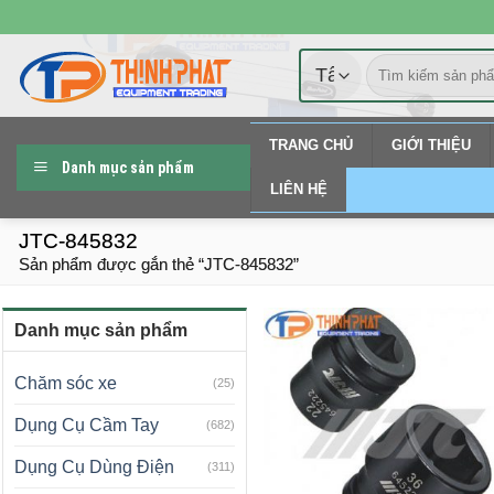
Chuyển
đến
Tìm
nội
kiếm:
dung
TRANG CHỦ
GIỚI THIỆU
Danh mục sản phẩm
LIÊN HỆ
JTC-845832
Sản phẩm được gắn thẻ “JTC-845832”
Danh mục sản phẩm
Chăm sóc xe
(25)
Dụng Cụ Cầm Tay
(682)
Dụng Cụ Dùng Điện
(311)