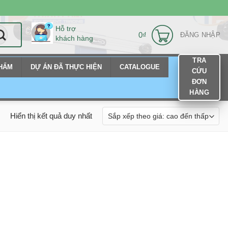
Hỗ trợ
0
₫
ĐĂNG NHẬP
khách hàng
TRA
PHẨM
DỰ ÁN ĐÃ THỰC HIỆN
CATALOGUE
CỨU
ĐƠN
HÀNG
Hiển thị kết quả duy nhất