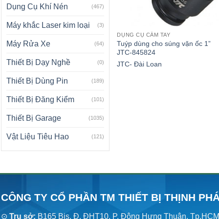
Dụng Cụ Khí Nén
(467)
Máy khắc Laser kim loại
(3)
DỤNG CỤ CẦM TAY
Tuýp dùng cho súng vặn ốc 1”
Máy Rửa Xe
(64)
JTC-845824
Thiết Bị Dạy Nghề
(0)
JTC- Đài Loan
Thiết Bị Dùng Pin
(189)
Thiết Bị Đăng Kiểm
(101)
Thiết Bị Garage
(1035)
Vật Liệu Tiêu Hao
(121)
CÔNG TY CỔ PHẦN TM THIẾT BỊ THỊNH PH
⊙
Trụ sở:
B165 Bis, Đ. ĐHT10, P. Đông Hưng Thuận, Tp.HC