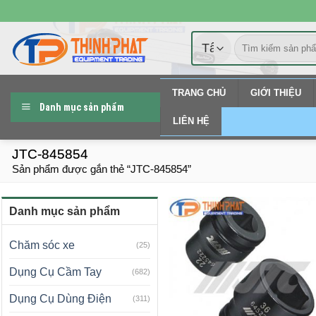
Chuyển
đến
Tìm
nội
kiếm:
dung
TRANG CHỦ
GIỚI THIỆU
Danh mục sản phẩm
LIÊN HỆ
JTC-845854
Sản phẩm được gắn thẻ “JTC-845854”
Danh mục sản phẩm
Chăm sóc xe
(25)
Dụng Cụ Cầm Tay
(682)
Dụng Cụ Dùng Điện
(311)