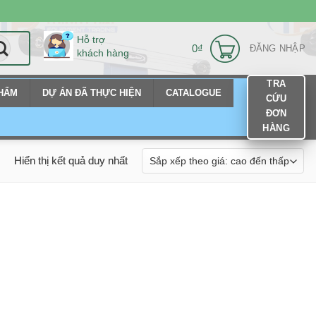
Hỗ trợ
0
₫
ĐĂNG NHẬP
khách hàng
TRA
PHẨM
DỰ ÁN ĐÃ THỰC HIỆN
CATALOGUE
CỨU
ĐƠN
HÀNG
Hiển thị kết quả duy nhất