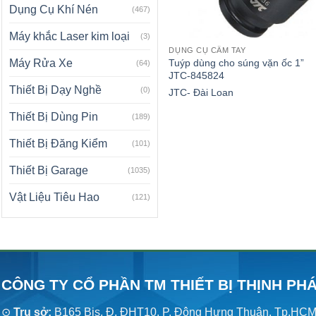
Dụng Cụ Khí Nén
(467)
Máy khắc Laser kim loại
(3)
DỤNG CỤ CẦM TAY
Tuýp dùng cho súng vặn ốc 1”
Máy Rửa Xe
(64)
JTC-845824
Thiết Bị Dạy Nghề
(0)
JTC- Đài Loan
Thiết Bị Dùng Pin
(189)
Thiết Bị Đăng Kiểm
(101)
Thiết Bị Garage
(1035)
Vật Liệu Tiêu Hao
(121)
CÔNG TY CỔ PHẦN TM THIẾT BỊ THỊNH PH
⊙
Trụ sở:
B165 Bis, Đ. ĐHT10, P. Đông Hưng Thuận, Tp.HC