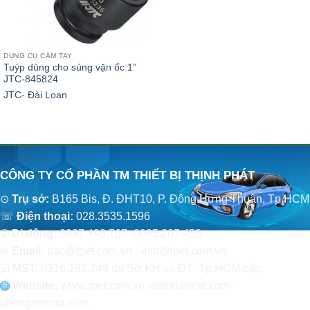
DỤNG CỤ CẦM TAY
Tuýp dùng cho súng vặn ốc 1”
JTC-845824
JTC- Đài Loan
CÔNG TY CỔ PHẦN TM THIẾT BỊ THỊNH PHÁT
⊙
Trụ sở:
B165 Bis, Đ. ĐHT10, P. Đông Hưng Thuận, Tp.HCM
☏
Điện thoại:
028.3535.1596
✆
Di động:
0937.498.767- 0985.207.458
✉
Email:
bac@tpet.com.vn - info@tpet.com.vn.
☑
MST:
0316.192.749 do Sở KH và ĐT Tp.HCM cấp.
Website:
www
.
tpet.com.vn-vattugarage.com-
phongsonoto.com.