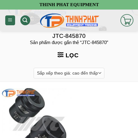
Chuyển
THINH PHAT EQUIPMENT
đến
nội
dung
JTC-845870
Sản phẩm được gắn thẻ “JTC-845870”
LỌC