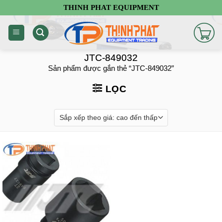
Chuyển
THINH PHAT EQUIPMENT
đến
nội
dung
JTC-849032
Sản phẩm được gắn thẻ “JTC-849032”
LỌC