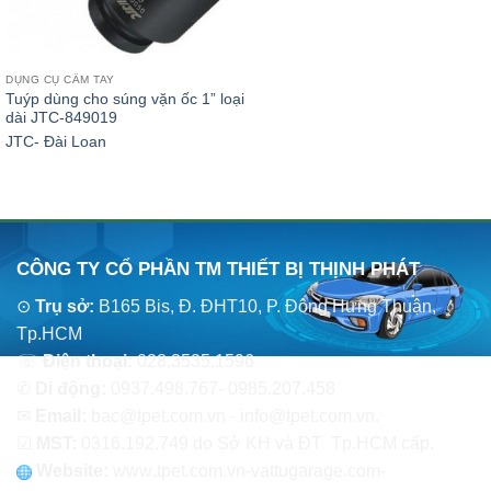
DỤNG CỤ CẦM TAY
Tuýp dùng cho súng vặn ốc 1” loại
dài JTC-849019
JTC- Đài Loan
CÔNG TY CỔ PHẦN TM THIẾT BỊ THỊNH PHÁT
⊙
Trụ sở:
B165 Bis, Đ. ĐHT10, P. Đông Hưng Thuận,
Tp.HCM
☏
Điện thoại:
028.3535.1596
✆
Di động:
0937.498.767- 0985.207.458
✉
Email:
bac@tpet.com.vn - info@tpet.com.vn.
☑
MST:
0316.192.749 do Sở KH và ĐT Tp.HCM cấp.
Website:
www
.
tpet.com.vn-vattugarage.com-