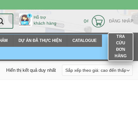
Hỗ trợ
0
₫
ĐĂNG NHẬP
khách hàng
TRA
PHẨM
DỰ ÁN ĐÃ THỰC HIỆN
CATALOGUE
CỨU
ĐƠN
HÀNG
Hiển thị kết quả duy nhất