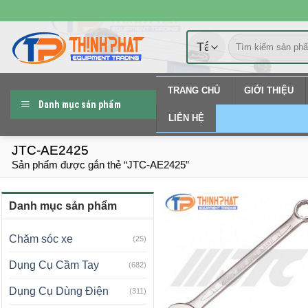
Chuyển
đến
Tìm
nội
kiếm:
dung
TRANG CHỦ
GIỚI THIỆU
Danh mục sản phẩm
LIÊN HỆ
JTC-AE2425
Sản phẩm được gắn thẻ “JTC-AE2425”
Danh mục sản phẩm
Chăm sóc xe
(25)
Dụng Cụ Cầm Tay
(682)
Dụng Cụ Dùng Điện
(311)