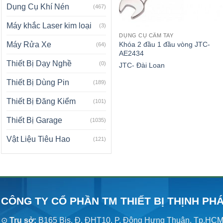
Dụng Cụ Khí Nén
(467)
Máy khắc Laser kim loại
(3)
DỤNG CỤ CẦM TAY
Khóa 2 đầu 1 đầu vòng JTC-
Máy Rửa Xe
(64)
AE2434
Thiết Bị Dạy Nghề
(0)
JTC- Đài Loan
Thiết Bị Dùng Pin
(189)
Thiết Bị Đăng Kiểm
(101)
Thiết Bị Garage
(1035)
Vật Liệu Tiêu Hao
(121)
CÔNG TY CỔ PHẦN TM THIẾT BỊ THỊNH PH
⊙
Trụ sở:
B165 Bis, Đ. ĐHT10, P. Đông Hưng Thuận, Tp.HC