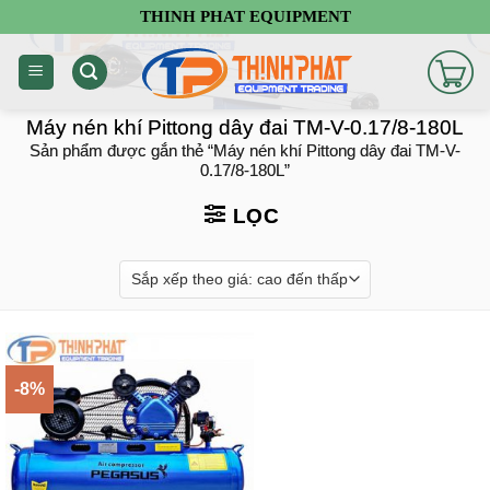
Chuyển
THINH PHAT EQUIPMENT
đến
nội
dung
Máy nén khí Pittong dây đai TM-V-0.17/8-180L
Sản phẩm được gắn thẻ “Máy nén khí Pittong dây đai TM-V-
0.17/8-180L”
LỌC
-8%