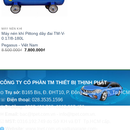
MÁY NÉN KHÍ
Máy nén khí Pittong dây đai TM-V-
0.17/8-180L
Pegasus - Việt Nam
Giá
Giá
8.500.000
₫
7.800.000
₫
gốc
hiện
là:
tại
8.500.000₫.
là:
7.800.000₫.
CÔNG TY CỔ PHẦN TM THIẾT BỊ THỊNH PHÁT
⊙
Trụ sở:
B165 Bis, Đ. ĐHT10, P. Đông Hưng Thuận, Tp.HCM
☏
Điện thoại:
028.3535.1596
✆
Di động:
0937.498.767- 0985.207.458
✉
Email:
bac@tpet.com.vn - info@tpet.com.vn.
☑
MST:
0316.192.749 do Sở KH và ĐT Tp.HCM cấp.
Website:
www
.
tpet.com.vn-vattugarage.com-