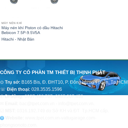
MÁY NÉN KHÍ
Máy nén khí Piston có dầu Hitachi
Bebicon 7.5P-9.5V5A
Hitachi - Nhật Bản
CÔNG TY CỔ PHẦN TM THIẾT BỊ THỊNH PHÁT
⊙
Trụ sở:
B165 Bis, Đ. ĐHT10, P. Đông Hưng Thuận, Tp.HCM
☏
Điện thoại:
028.3535.1596
✆
Di động:
0937.498.767- 0985.207.458
✉
Email:
bac@tpet.com.vn - info@tpet.com.vn.
☑
MST:
0316.192.749 do Sở KH và ĐT Tp.HCM cấp.
Website:
www
.
tpet.com.vn-vattugarage.com-
phongsonoto.com.