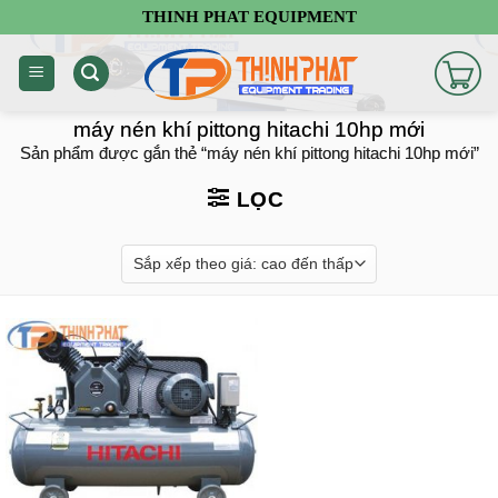
Chuyển
THINH PHAT EQUIPMENT
đến
nội
dung
máy nén khí pittong hitachi 10hp mới
Sản phẩm được gắn thẻ “máy nén khí pittong hitachi 10hp mới”
LỌC