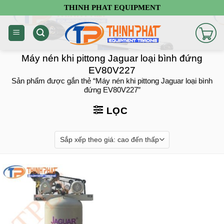
Chuyển
THINH PHAT EQUIPMENT
đến
nội
dung
Máy nén khi pittong Jaguar loại bình đứng
EV80V227
Sản phẩm được gắn thẻ “Máy nén khi pittong Jaguar loại bình
đứng EV80V227”
LỌC