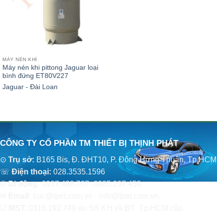
MÁY NÉN KHÍ
Máy nén khi pittong Jaguar loại
bình đứng ET80V227
Jaguar - Đài Loan
CÔNG TY CỔ PHẦN TM THIẾT BỊ THỊNH PHÁT
⊙
Trụ sở:
B165 Bis, Đ. ĐHT10, P. Đông Hưng Thuận, Tp.HCM
☏
Điện thoại:
028.3535.1596
✆
Di động:
0937.498.767- 0985.207.458
✉
Email:
bac@tpet.com.vn - info@tpet.com.vn.
☑
MST:
0316.192.749 do Sở KH và ĐT Tp.HCM cấp.