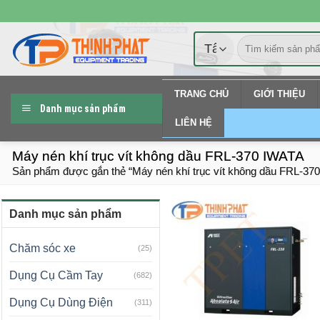
Chuyển
đến
Tìm
nội
kiếm:
dung
TRANG CHỦ
GIỚI THIỆU
Danh mục sản phẩm
LIÊN HỆ
Máy nén khí trục vít không dầu FRL-370 IWATA
Sản phẩm được gắn thẻ “Máy nén khí trục vít không dầu FRL-37
Danh mục sản phẩm
Chăm sóc xe
(25)
Dụng Cụ Cầm Tay
(682)
Dụng Cụ Dùng Điện
(311)