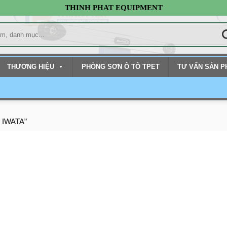
THINH PHAT EQUIPMENT
THƯƠNG HIỆU
PHÒNG SƠN Ô TÔ TPET
TƯ VẤN SẢN 
0 IWATA”