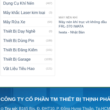
Dụng Cụ Khí Nén
(467)
Máy khắc Laser kim loại
(3)
MÁY NÉN KHÍ
Máy nén khí trục vít không dầu
Máy Rửa Xe
(64)
FRL-370 IWATA
Thiết Bị Dạy Nghề
(0)
Iwata - Nhật Bản
Thiết Bị Dùng Pin
(189)
Thiết Bị Đăng Kiểm
(101)
Thiết Bị Garage
(1035)
Vật Liệu Tiêu Hao
(121)
CÔNG TY CỔ PHẦN TM THIẾT BỊ THỊNH PH
⊙
Trụ sở:
B165 Bis, Đ. ĐHT10, P. Đông Hưng Thuận, Tp.HC