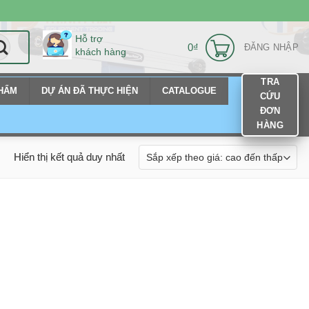
Hỗ trợ
0
₫
ĐĂNG NHẬP
khách hàng
TRA
PHẨM
DỰ ÁN ĐÃ THỰC HIỆN
CATALOGUE
CỨU
ĐƠN
HÀNG
Hiển thị kết quả duy nhất