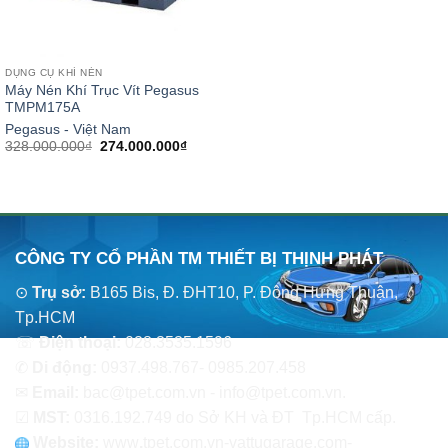
DỤNG CỤ KHÍ NÉN
Máy Nén Khí Trục Vít Pegasus
TMPM175A
Pegasus - Việt Nam
Giá
Giá
328.000.000
₫
274.000.000
₫
gốc
hiện
là:
tại
328.000.000₫.
là:
274.000.000₫.
CÔNG TY CỔ PHẦN TM THIẾT BỊ THỊNH PHÁT
⊙
Trụ sở:
B165 Bis, Đ. ĐHT10, P. Đông Hưng Thuận,
Tp.HCM
☏
Điện thoại:
028.3535.1596
✆
Di động:
0937.498.767- 0985.207.458
✉
Email:
bac@tpet.com.vn - info@tpet.com.vn.
☑
MST:
0316.192.749 do Sở KH và ĐT Tp.HCM cấp.
Website:
www
.
tpet.com.vn-vattugarage.com-