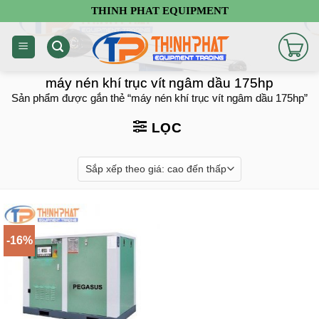
Chuyển
THINH PHAT EQUIPMENT
đến
nội
dung
máy nén khí trục vít ngâm dầu 175hp
Sản phẩm được gắn thẻ “máy nén khí trục vít ngâm dầu 175hp”
LỌC
-16%