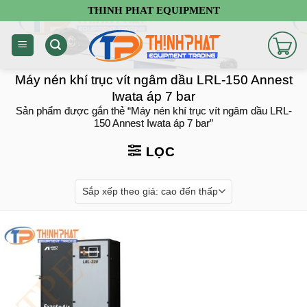
Chuyển
THINH PHAT EQUIPMENT
đến
nội
dung
Máy nén khí trục vít ngâm dầu LRL-150 Annest
Iwata áp 7 bar
Sản phẩm được gắn thẻ “Máy nén khí trục vít ngâm dầu LRL-
150 Annest Iwata áp 7 bar”
LỌC