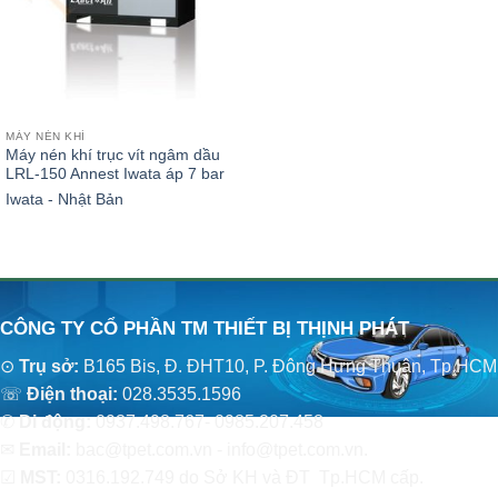
MÁY NÉN KHÍ
Máy nén khí trục vít ngâm dầu
LRL-150 Annest Iwata áp 7 bar
Iwata - Nhật Bản
CÔNG TY CỔ PHẦN TM THIẾT BỊ THỊNH PHÁT
⊙
Trụ sở:
B165 Bis, Đ. ĐHT10, P. Đông Hưng Thuận, Tp.HCM
☏
Điện thoại:
028.3535.1596
✆
Di động:
0937.498.767- 0985.207.458
✉
Email:
bac@tpet.com.vn - info@tpet.com.vn.
☑
MST:
0316.192.749 do Sở KH và ĐT Tp.HCM cấp.