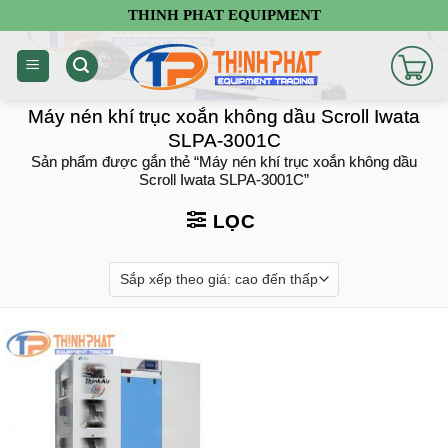
Chuyển
THINH PHAT EQUIPMENT
đến
nội
dung
Máy nén khí trục xoắn không dầu Scroll Iwata
SLPA-3001C
Sản phẩm được gắn thẻ “Máy nén khí trục xoắn không dầu
Scroll Iwata SLPA-3001C”
LỌC