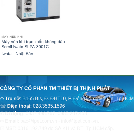
MÁY NÉN KHÍ
Máy nén khí trục xoắn không dầu
Scroll Iwata SLPA-3001C
Iwata - Nhật Bản
CÔNG TY CỔ PHẦN TM THIẾT BỊ THỊNH PHÁT
⊙
Trụ sở:
B165 Bis, Đ. ĐHT10, P. Đông Hưng Thuận, Tp.HCM
☏
Điện thoại:
028.3535.1596
✆
Di động:
0937.498.767- 0985.207.458
✉
Email:
bac@tpet.com.vn - info@tpet.com.vn.
☑
MST:
0316.192.749 do Sở KH và ĐT Tp.HCM cấp.