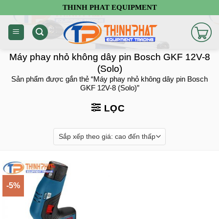
Chuyển
THINH PHAT EQUIPMENT
đến
nội
dung
Máy phay nhỏ không dây pin Bosch GKF 12V-8
(Solo)
Sản phẩm được gắn thẻ “Máy phay nhỏ không dây pin Bosch
GKF 12V-8 (Solo)”
LỌC
-5%