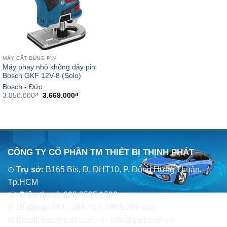
MÁY CẮT DÙNG PIN
Máy phay nhỏ không dây pin
Bosch GKF 12V-8 (Solo)
Bosch - Đức
Giá
Giá
3.850.000
₫
3.669.000
₫
gốc
hiện
là:
tại
3.850.000₫.
là:
3.669.000₫.
CÔNG TY CỔ PHẦN TM THIẾT BỊ THỊNH PHÁT
⊙
Trụ sở:
B165 Bis, Đ. ĐHT10, P. Đông Hưng Thuận,
Tp.HCM
☏
Điện thoại:
028.3535.1596
✆
Di động:
0937.498.767- 0985.207.458
✉
Email:
bac@tpet.com.vn - info@tpet.com.vn.