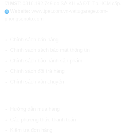
☑
MST:
0316.192.749 do Sở KH và ĐT Tp.HCM cấp.
Website:
www
.
tpet.com.vn-vattugarage.com-
phongsonoto.com.
CHÍNH SÁCH CHUNG
Chính sách bán hàng
Chính sách sách bảo mật thông tin
Chính sách bảo hành sản phẩm
Chính sách đổi trả hàng
Chính sách vận chuyển
HỖ TRỢ KHÁCH HÀNG
Hướng dẫn mua hàng
Các phương thức thanh toán
Kiểm tra đơn hàng