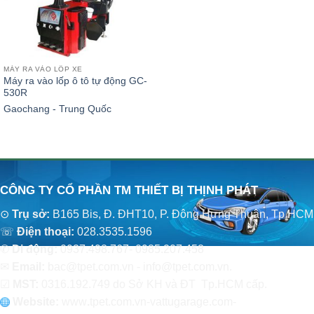
MÁY RA VÀO LỐP XE
Máy ra vào lốp ô tô tự động GC-
530R
Gaochang - Trung Quốc
CÔNG TY CỔ PHẦN TM THIẾT BỊ THỊNH PHÁT
⊙
Trụ sở:
B165 Bis, Đ. ĐHT10, P. Đông Hưng Thuận, Tp.HCM
☏
Điện thoại:
028.3535.1596
✆
Di động:
0937.498.767- 0985.207.458
✉
Email:
bac@tpet.com.vn - info@tpet.com.vn.
☑
MST:
0316.192.749 do Sở KH và ĐT Tp.HCM cấp.
Website:
www
.
tpet.com.vn-vattugarage.com-