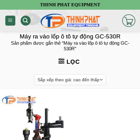
Chuyển
THINH PHAT EQUIPMENT
đến
nội
dung
Máy ra vào lốp ô tô tự động GC-530R
Sản phẩm được gắn thẻ “Máy ra vào lốp ô tô tự động GC-
530R”
LỌC