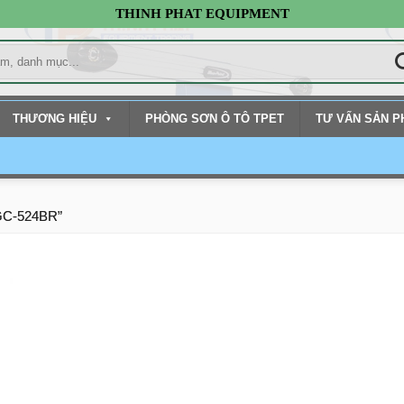
THINH PHAT EQUIPMENT
THƯƠNG HIỆU
PHÒNG SƠN Ô TÔ TPET
TƯ VẤN SẢN 
 GC-524BR”