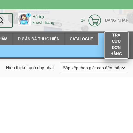
Hỗ trợ
0
₫
ĐĂNG NHẬP
khách hàng
TRA
PHẨM
DỰ ÁN ĐÃ THỰC HIỆN
CATALOGUE
CỨU
ĐƠN
HÀNG
Hiển thị kết quả duy nhất