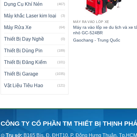
Dụng Cụ Khí Nén
(467)
Máy khắc Laser kim loại
(3)
MÁY RA VÀO LỐP XE
Máy ra vào lốp xe du lịch và xe t
Máy Rửa Xe
(64)
nhỏ GC-524BR
Thiết Bị Dạy Nghề
(0)
Gaochang - Trung Quốc
Thiết Bị Dùng Pin
(189)
Thiết Bị Đăng Kiểm
(101)
Thiết Bị Garage
(1035)
Vật Liệu Tiêu Hao
(121)
CÔNG TY CỔ PHẦN TM THIẾT BỊ THỊNH PH
⊙
Trụ sở:
B165 Bis, Đ. ĐHT10, P. Đông Hưng Thuận, Tp.HC