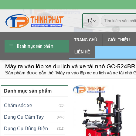
Chuyển
đến
Tìm
nội
kiếm:
dung
TRANG CHỦ
GIỚI THIỆU
Danh mục sản phẩm
LIÊN HỆ
Máy ra vào lốp xe du lịch và xe tải nhỏ GC-524BR
Sản phẩm được gắn thẻ “Máy ra vào lốp xe du lịch và xe tải nhỏ
Danh mục sản phẩm
Chăm sóc xe
(25)
Dụng Cụ Cầm Tay
(682)
Dụng Cụ Dùng Điện
(311)