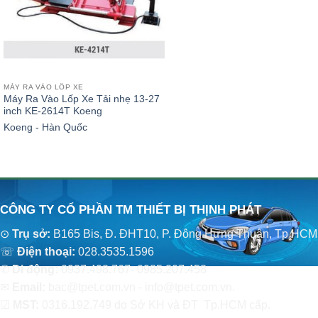
MÁY RA VÀO LỐP XE
Máy Ra Vào Lốp Xe Tải nhẹ 13-27
inch KE-2614T Koeng
Koeng - Hàn Quốc
CÔNG TY CỔ PHẦN TM THIẾT BỊ THỊNH PHÁT
⊙
Trụ sở:
B165 Bis, Đ. ĐHT10, P. Đông Hưng Thuận, Tp.HCM
☏
Điện thoại:
028.3535.1596
✆
Di động:
0937.498.767- 0985.207.458
✉
Email:
bac@tpet.com.vn - info@tpet.com.vn.
☑
MST:
0316.192.749 do Sở KH và ĐT Tp.HCM cấp.