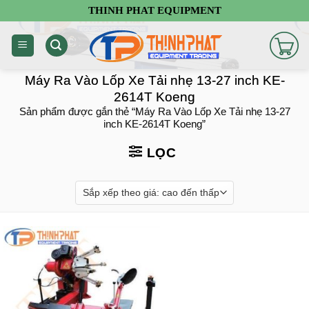
Chuyển
THINH PHAT EQUIPMENT
đến
nội
dung
Máy Ra Vào Lốp Xe Tải nhẹ 13-27 inch KE-
2614T Koeng
Sản phẩm được gắn thẻ “Máy Ra Vào Lốp Xe Tải nhẹ 13-27
inch KE-2614T Koeng”
LỌC